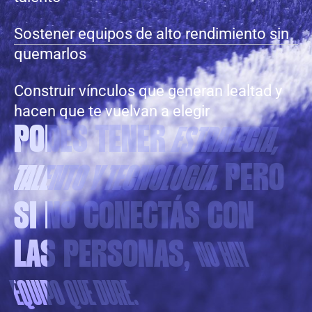
Sostener equipos de alto rendimiento sin
quemarlos
Construir vínculos que generan lealtad y
hacen que te vuelvan a elegir
ESTRATEGIA,
PODÉS TENER
TALENTO Y TECNOLOGÍA.
PERO
SI NO CONECTÁS CON
NO HAY
LAS PERSONAS,
EQUIPO QUE DURE.