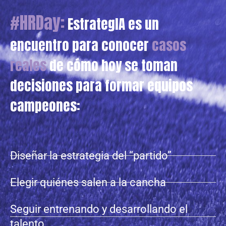
#HRDay:
EstrategIA es un
encuentro para conocer
casos
reales
de cómo hoy se toman
decisiones para formar equipos
campeones:
Diseñar la estrategia del “partido”
Elegir quiénes salen a la cancha
Seguir entrenando y desarrollando el
talento