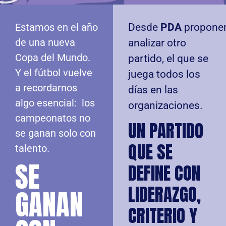
Estamos en el año
Desde
PDA
propone
de una nueva
analizar otro
Copa del Mundo.
partido, el que se
Y el fútbol vuelve
juega todos los
a recordarnos
días en las
algo esencial: los
organizaciones.
campeonatos no
UN PARTIDO
se ganan solo con
QUE SE
talento.
SE
DEFINE CON
LIDERAZGO,
GANAN
CRITERIO Y