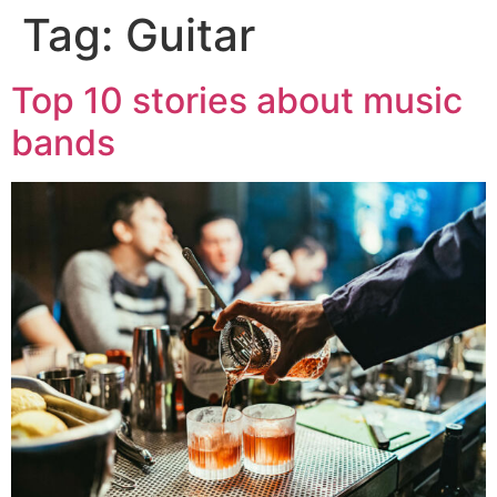
Tag:
Guitar
Top 10 stories about music
bands